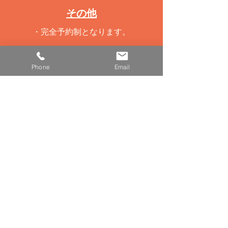
​その他
・完全予約制となります。
・ご予約についてはこちらのホームペ
Phone
Email
ージのお問合せおよび、インスタグラ
ムのDMよりお願いいたします。
※ご予約は先着順となります。
・貴重品以外のお荷物はお預かりいた
します。
​お問い合わせ
☎
090-9504-1566
✉
kimonotoyou@gmail.com