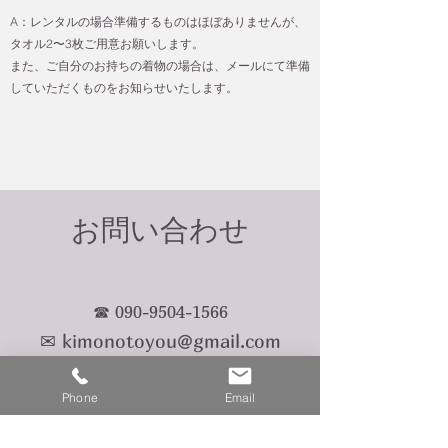
A：レンタルの場合準備するものはほぼありませんが、
タオル2〜3枚ご用意お願いします。
また、ご自分のお持ちの着物の場合は、メールにて準備
していただくものをお知らせいたします。
​お問い合わせ
☎
090-9504-1566
✉
kimonotoyou@gmail.com
Phone
Email
広島市南区西蟹屋3丁目13番14号